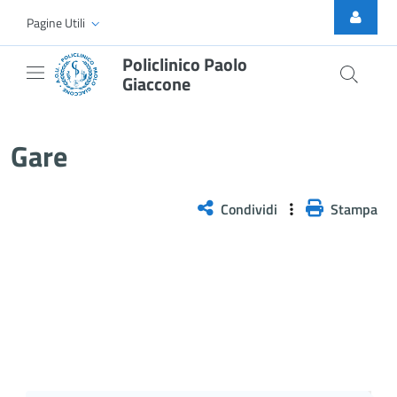
Skip to Main Content
Pagine Utili
Policlinico Paolo
Giaccone
Gare
Gare
Condividi
Stampa