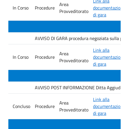
Link alla
Area
In Corso
Procedure
documentazione
Provveditorato
di gara
AVVISO DI GARA procedura negoziata sulla piatt
Link alla
Area
In Corso
Procedure
documentazione
Provveditorato
di gara
AVVISO POST INFORMAZIONE Ditta Aggiudicataria
Link alla
Area
Concluso
Procedure
documentazione
Provveditorato
di gara