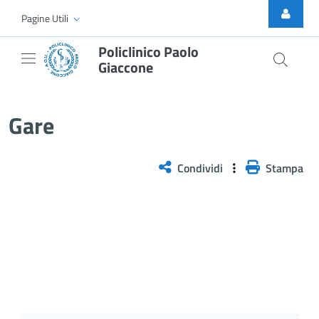
Skip to Main Content
Pagine Utili
Policlinico Paolo
Giaccone
Gare
Gare
Condividi
Stampa