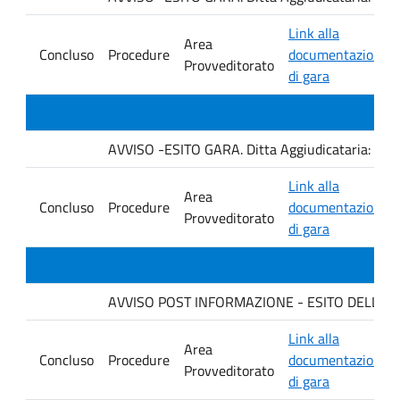
Link alla
Area
Concluso
Procedure
documentazione
Provveditorato
di gara
AVVISO -ESITO GARA. Ditta Aggiudicataria: C
Link alla
Area
Concluso
Procedure
documentazione
Provveditorato
di gara
AVVISO POST INFORMAZIONE - ESITO DELLA GARA
Link alla
Area
Concluso
Procedure
documentazione
Provveditorato
di gara