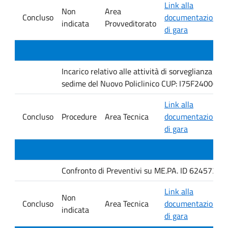
Link alla
Non
Area
Concluso
documentazione
indicata
Provveditorato
di gara
Incarico relativo alle attività di sorveglianza e 
sedime del Nuovo Policlinico CUP: I75F240005
Link alla
Concluso
Procedure
Area Tecnica
documentazione
di gara
Confronto di Preventivi su ME.PA. ID 6245735 per 
Link alla
Non
Concluso
Area Tecnica
documentazione
indicata
di gara