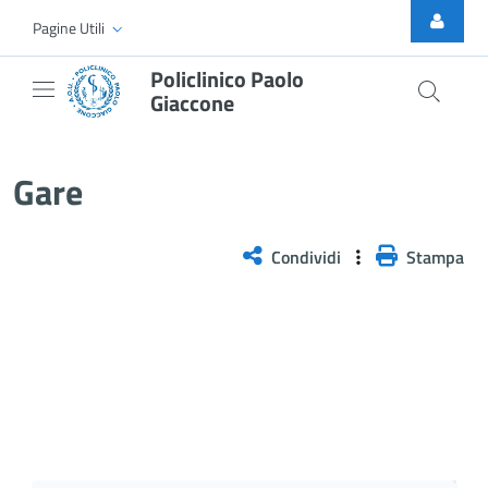
Skip to Main Content
Pagine Utili
Policlinico Paolo
Giaccone
Gare
Gare
Condividi
Stampa