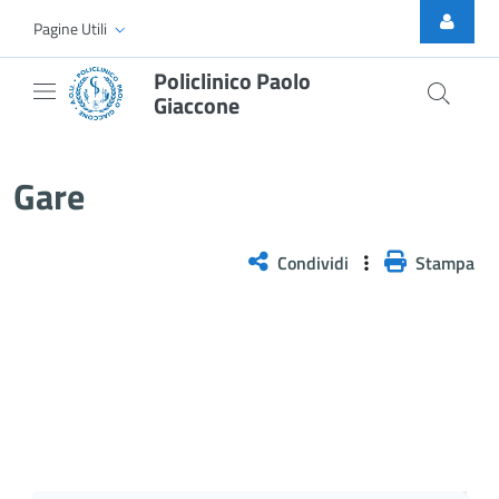
Skip to Main Content
Pagine Utili
Policlinico Paolo
Giaccone
Gare
Gare
Condividi
Stampa