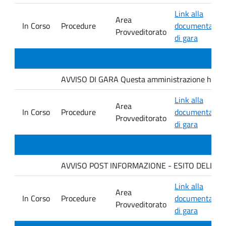
Link alla
Area
In Corso
Procedure
documentazio
Provveditorato
di gara
AVVISO DI GARA Questa amministrazione ha indet
Link alla
Area
In Corso
Procedure
documentazio
Provveditorato
di gara
AVVISO POST INFORMAZIONE - ESITO DELLA G
Link alla
Area
In Corso
Procedure
documentazio
Provveditorato
di gara