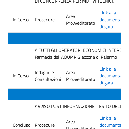
DI CONCORRENZA PER MOTIVI TECNICI.
Link alla
Area
In Corso
Procedure
documentazio
Provveditorato
di gara
A TUTTI GLI OPERATORI ECONOMICI INTERESSATI I
Farmacia dell'AOUP P Giaccone di Palermo
Link alla
Indagini e
Area
In Corso
documentazio
Consultazioni
Provveditorato
di gara
AVVISO POST INFORMAZIONE - ESITO DELLA GAR
Link alla
Area
Concluso
Procedure
documentazio
Provveditorato