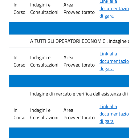
Link alla
In
Indagini e
Area
documentazione
Corso
Consultazioni
Provveditorato
di gara
A TUTTI GLI OPERATORI ECONOMICI. Indagine di mercat
Link alla
In
Indagini e
Area
documentazione
Corso
Consultazioni
Provveditorato
di gara
Indagine di mercato e verifica dell’esistenza di inter
Link alla
In
Indagini e
Area
documentazione
Corso
Consultazioni
Provveditorato
di gara