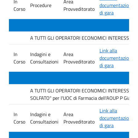
In
Area
Procedure
documentazione
Corso
Provveditorato
di gara
A TUTTI GLI OPERATORI ECONOMICI INTERESSATI : avvi
Link alla
In
Indagini e
Area
documentazione
Corso
Consultazioni
Provveditorato
di gara
A TUTTI GLI OPERATORI ECONOMICI INTERESSATI Ind
SOLFATO" per l'UOC di Farmacia dell'AOUP P Giacco
Link alla
In
Indagini e
Area
documentazione
Corso
Consultazioni
Provveditorato
di gara