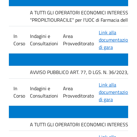
A TUTTI GLI OPERATORI ECONOMICI INTERESSATI Indag
"PROPILTIOURACILE" per l'UOC di Farmacia dell'AO
Link alla
In
Indagini e
Area
documentazione
Corso
Consultazioni
Provveditorato
di gara
AVVISO PUBBLICO ART. 77, D LGS. N. 36/2023, P
Link alla
In
Indagini e
Area
documentazione
Corso
Consultazioni
Provveditorato
di gara
A TUTTI GLI OPERATORI ECONOMICI INTERESSATI. avvis
Link alla