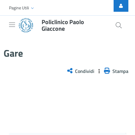
Skip to Main Content
Pagine Utili
Policlinico Paolo
Giaccone
Gare
Gare
Condividi
Stampa