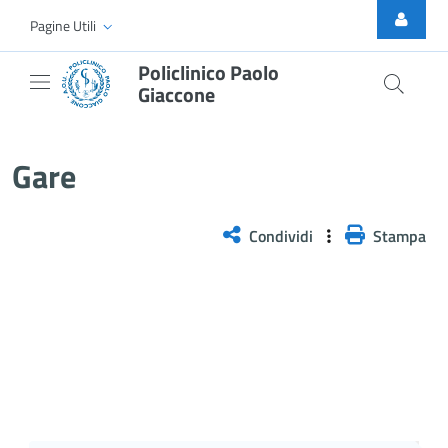
Skip to Main Content
Pagine Utili
Policlinico Paolo
Giaccone
Gare
Gare
Condividi
Stampa