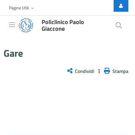
Skip to Main Content
Pagine Utili
Policlinico Paolo
Giaccone
Gare
Gare
Condividi
Stampa