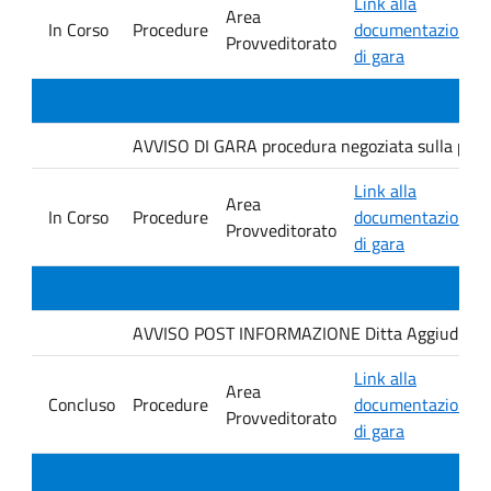
Link alla
Area
In Corso
Procedure
documentazione
Provveditorato
di gara
AVVISO DI GARA procedura negoziata sulla piatt
Link alla
Area
In Corso
Procedure
documentazione
Provveditorato
di gara
AVVISO POST INFORMAZIONE Ditta Aggiudicataria
Link alla
Area
Concluso
Procedure
documentazione
Provveditorato
di gara