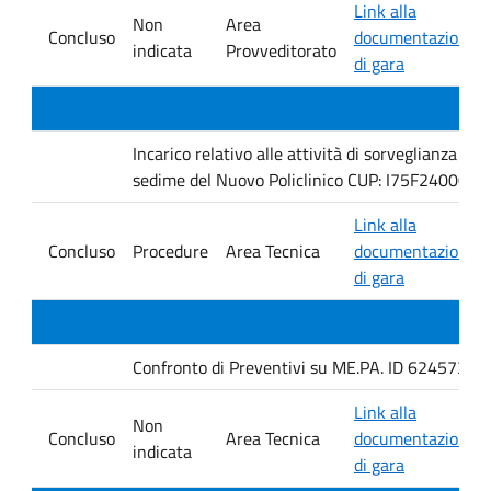
Link alla
Non
Area
Concluso
documentazione
indicata
Provveditorato
di gara
Incarico relativo alle attività di sorveglianza e 
sedime del Nuovo Policlinico CUP: I75F240005
Link alla
Concluso
Procedure
Area Tecnica
documentazione
di gara
Confronto di Preventivi su ME.PA. ID 6245735 per 
Link alla
Non
Concluso
Area Tecnica
documentazione
indicata
di gara