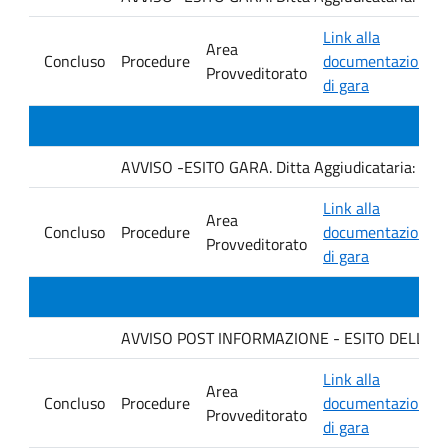
Link alla
Area
Concluso
Procedure
documentazione
Provveditorato
di gara
AVVISO -ESITO GARA. Ditta Aggiudicataria: C
Link alla
Area
Concluso
Procedure
documentazione
Provveditorato
di gara
AVVISO POST INFORMAZIONE - ESITO DELLA GARA
Link alla
Area
Concluso
Procedure
documentazione
Provveditorato
di gara