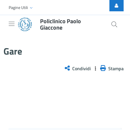
Skip to Main Content
Pagine Utili
Policlinico Paolo
Giaccone
Gare
Gare
Condividi
Stampa