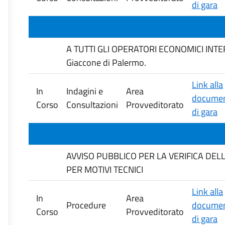
di gara
A TUTTI GLI OPERATORI ECONOMICI INTERES
Giaccone di Palermo.
Link alla
In
Indagini e
Area
documen
Corso
Consultazioni
Provveditorato
di gara
AVVISO PUBBLICO PER LA VERIFICA DE
PER MOTIVI TECNICI
Link alla
In
Area
Procedure
documen
Corso
Provveditorato
di gara