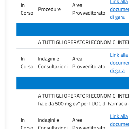
Link alla
In
Area
Procedure
documen
Corso
Provveditorato
di gara
A TUTTI GLI OPERATORI ECONOMICI INTERESS
Link alla
In
Indagini e
Area
documen
Corso
Consultazioni
Provveditorato
di gara
A TUTTI GLI OPERATORI ECONOMICI INTERES
fiale da 500 mg ev" per l'UOC di Farmacia
Link alla
In
Indagini e
Area
documen
Corso
Consultazioni
Provveditorato