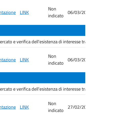
Non
tazione
LINK
06/03/2026
16/03/
indicato
cato e verifica dell'esistenza di interesse transfrontali...
Non
tazione
LINK
06/03/2026
23/03/
indicato
cato e verifica dell'esistenza di interesse transfrontali...
Non
tazione
LINK
27/02/2026
06/03/
indicato