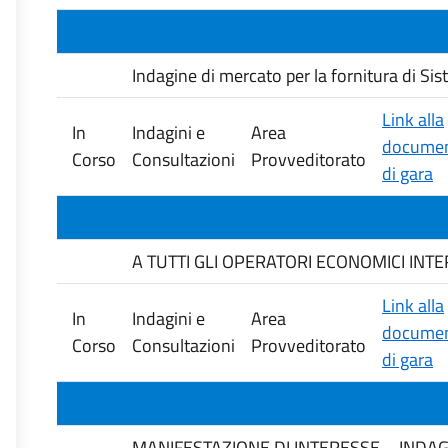
Indagine di mercato per la fornitura di Si
Link alla
In
Indagini e
Area
documen
Corso
Consultazioni
Provveditorato
di gara
A TUTTI GLI OPERATORI ECONOMICI INTERESS
Link alla
In
Indagini e
Area
documen
Corso
Consultazioni
Provveditorato
di gara
MANIFESTAZIONE DI INTERESSE – INDAG