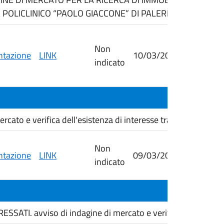
 POLICLINICO “PAOLO GIACCONE” DI PALERMO.
Non
tazione
LINK
10/03/2026
09/04/
indicato
cato e verifica dell'esistenza di interesse transfrontali...
Non
tazione
LINK
09/03/2026
26/03/
indicato
ATI. avviso di indagine di mercato e verifica dell'esisten