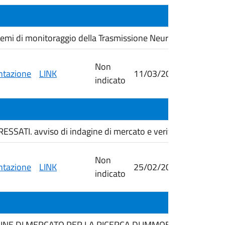
stemi di monitoraggio della Trasmissione Neuromuscolare co.
Non
tazione
LINK
11/03/2026
19/03/
indicato
ATI. avviso di indagine di mercato e verifica dell'esisten
Non
tazione
LINK
25/02/2026
09/03/
indicato
INE DI MERCATO PER LA RICERCA DI IMMOBILI IN LOCAZI