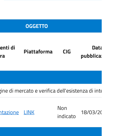
OGGETTO
nti di
Data
Dat
Piattaforma
CIG
ra
pubblicazione
scade
di mercato e verifica dell'esistenza di interesse transfron
Non
tazione
LINK
18/03/2026
26/03/
indicato