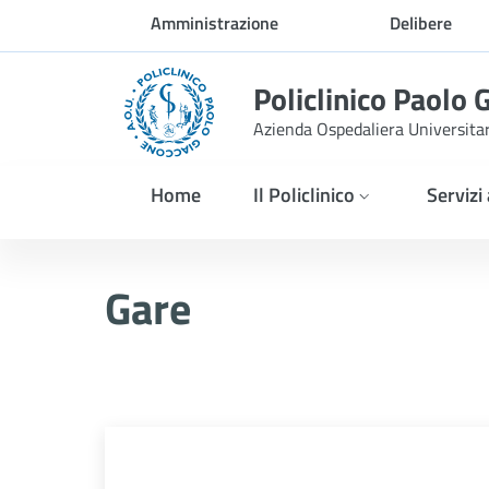
Skip to Main Content
Amministrazione
Delibere
trasparente
Policlinico Paolo 
Azienda Ospedaliera Universita
Home
Il Policlinico
Servizi
Gare
Gare