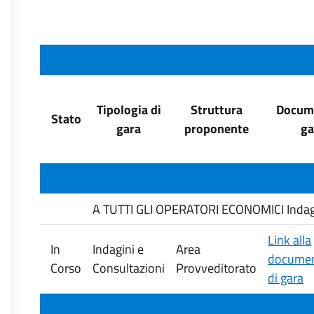
Tipologia di
Struttura
Docume
Stato
gara
proponente
ga
A TUTTI GLI OPERATORI ECONOMICI Indagine 
Link alla
In
Indagini e
Area
documen
Corso
Consultazioni
Provveditorato
di gara