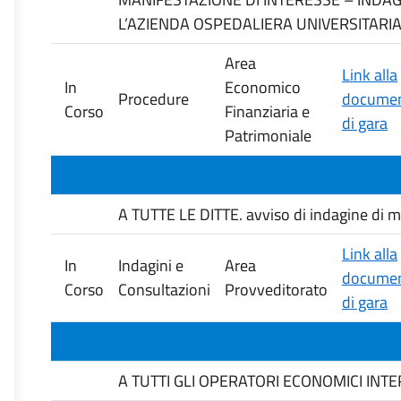
L’AZIENDA OSPEDALIERA UNIVERSITARIA
Area
Link alla
In
Economico
Procedure
documen
Corso
Finanziaria e
di gara
Patrimoniale
A TUTTE LE DITTE. avviso di indagine di mer
Link alla
In
Indagini e
Area
documen
Corso
Consultazioni
Provveditorato
di gara
A TUTTI GLI OPERATORI ECONOMICI INTERESS