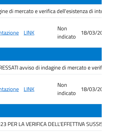
di mercato e verifica dell'esistenza di interesse transfron
Non
tazione
LINK
18/03/2026
26/03/
indicato
ATI avviso di indagine di mercato e verifica dell'esistenz
Non
tazione
LINK
18/03/2026
09/04/
indicato
23 PER LA VERIFICA DELL'EFFETTIVA SUSSISTENZA DEL P