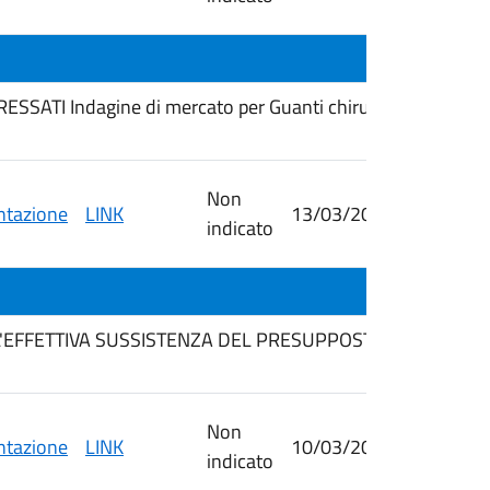
SATI Indagine di mercato per Guanti chirurgici e non per
Non
tazione
LINK
13/03/2026
23/03/
indicato
LL'EFFETTIVA SUSSISTENZA DEL PRESUPPOSTO DELL'ASS
Non
tazione
LINK
10/03/2026
23/03/
indicato