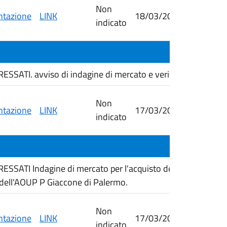
Non
tazione
LINK
18/03/2026
24/03/
indicato
ATI. avviso di indagine di mercato e verifica dell'esisten
Non
tazione
LINK
17/03/2026
07/04/
indicato
SATI Indagine di mercato per l'acquisto del principio at
 dell'AOUP P Giaccone di Palermo.
Non
tazione
LINK
17/03/2026
24/03/
indicato