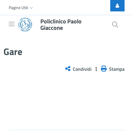
Skip to Main Content
Pagine Utili
Policlinico Paolo
Giaccone
Gare
Gare
Condividi
Stampa