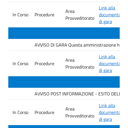
Link alla
Area
In Corso
Procedure
documentazio
Provveditorato
di gara
AVVISO DI GARA Questa amministrazione ha indet
Link alla
Area
In Corso
Procedure
documentazio
Provveditorato
di gara
AVVISO POST INFORMAZIONE - ESITO DELLA G
Link alla
Area
In Corso
Procedure
documentazio
Provveditorato
di gara