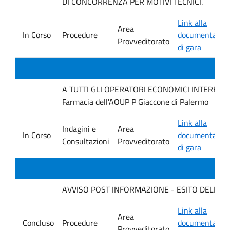
DI CONCORRENZA PER MOTIVI TECNICI.
Link alla
Area
In Corso
Procedure
documentazio
Provveditorato
di gara
A TUTTI GLI OPERATORI ECONOMICI INTERESSATI I
Farmacia dell'AOUP P Giaccone di Palermo
Link alla
Indagini e
Area
In Corso
documentazio
Consultazioni
Provveditorato
di gara
AVVISO POST INFORMAZIONE - ESITO DELLA GAR
Link alla
Area
Concluso
Procedure
documentazio
Provveditorato