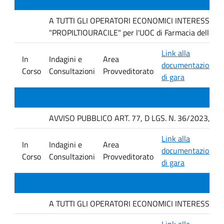
A TUTTI GLI OPERATORI ECONOMICI INTERESSATI Indag
"PROPILTIOURACILE" per l'UOC di Farmacia dell'AO
Link alla
In
Indagini e
Area
documentazione
Corso
Consultazioni
Provveditorato
di gara
AVVISO PUBBLICO ART. 77, D LGS. N. 36/2023, P
Link alla
In
Indagini e
Area
documentazione
Corso
Consultazioni
Provveditorato
di gara
A TUTTI GLI OPERATORI ECONOMICI INTERESSATI. avvis
Link alla