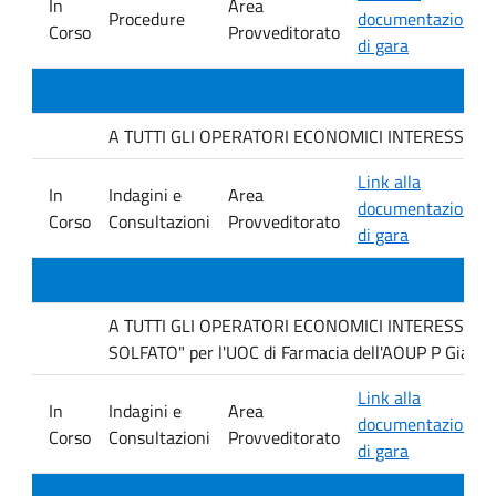
In
Area
Procedure
documentazione
Corso
Provveditorato
di gara
A TUTTI GLI OPERATORI ECONOMICI INTERESSATI : avvi
Link alla
In
Indagini e
Area
documentazione
Corso
Consultazioni
Provveditorato
di gara
A TUTTI GLI OPERATORI ECONOMICI INTERESSATI Ind
SOLFATO" per l'UOC di Farmacia dell'AOUP P Giacco
Link alla
In
Indagini e
Area
documentazione
Corso
Consultazioni
Provveditorato
di gara