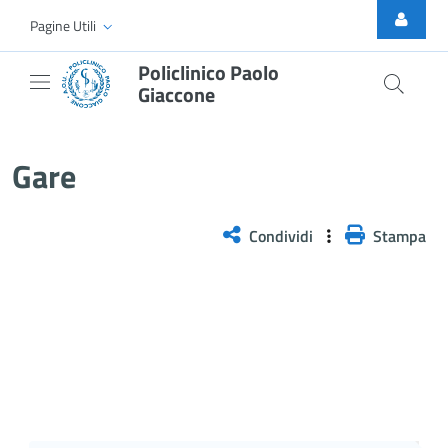
Skip to Main Content
Pagine Utili
Policlinico Paolo
Giaccone
Gare
Gare
Condividi
Stampa