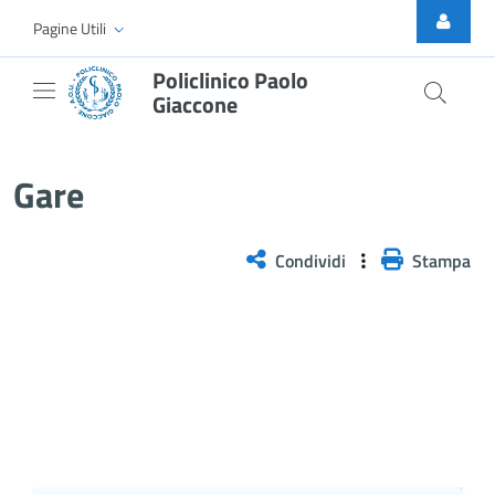
Skip to Main Content
Pagine Utili
Policlinico Paolo
Giaccone
Gare
Gare
Condividi
Stampa