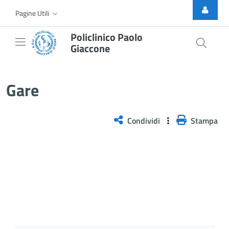
Skip to Main Content
Pagine Utili
Policlinico Paolo
Giaccone
Gare
Gare
Condividi
Stampa