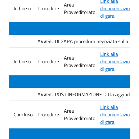
Link alla
Area
In Corso
Procedure
documentazione
Provveditorato
di gara
AVVISO DI GARA procedura negoziata sulla piatt
Link alla
Area
In Corso
Procedure
documentazione
Provveditorato
di gara
AVVISO POST INFORMAZIONE Ditta Aggiudicataria
Link alla
Area
Concluso
Procedure
documentazione
Provveditorato
di gara