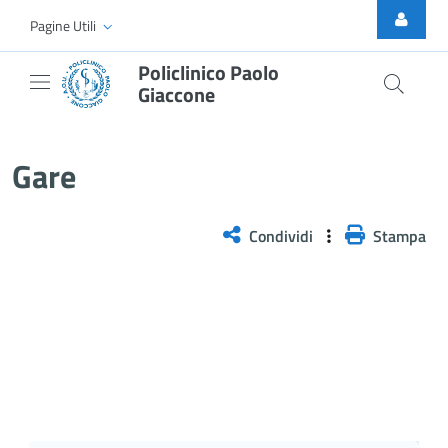
Skip to Main Content
Pagine Utili
Policlinico Paolo
Giaccone
Gare
Gare
Condividi
Stampa