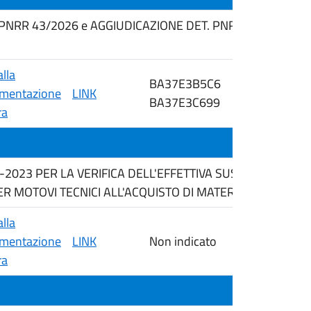
 PNRR 43/2026 e AGGIUDICAZIONE DET. PNRR n. 159/202
alla
BA37E3B5C6
mentazione
LINK
10/03/2026
BA37E3C699
ra
6-2023 PER LA VERIFICA DELL'EFFETTIVA SUSSISTENZA 
R MOTOVI TECNICI ALL'ACQUISTO DI MATERIALE DI CON
alla
mentazione
LINK
Non indicato
07/04/2026
ra