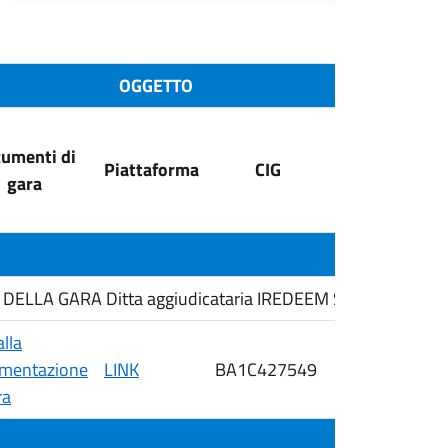
OGGETTO
umenti di
Data
Piattaforma
CIG
gara
pubblicazione
ELLA GARA Ditta aggiudicataria IREDEEM S P A .
alla
mentazione
LINK
BA1C427549
09/04/2026
ra