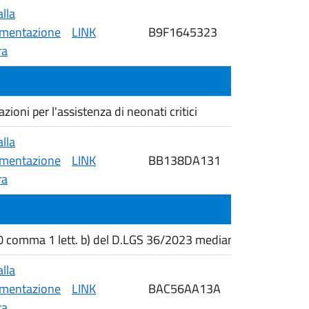
alla
mentazione
LINK
B9F1645323
07/04/2026
ra
ioni per l'assistenza di neonati critici
alla
mentazione
LINK
BB138DA131
07/04/2026
ra
50 comma 1 lett. b) del D.LGS 36/2023 mediante trattativa dir
alla
mentazione
LINK
BAC56AA13A
03/04/2026
ra