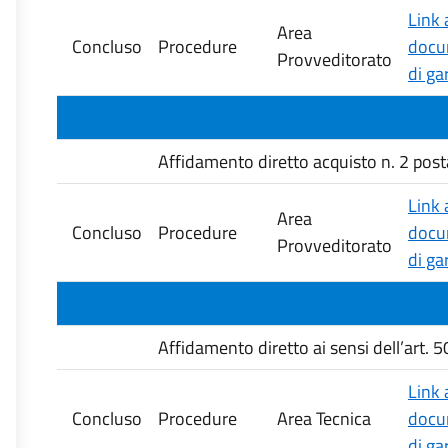
Link 
Area
Concluso
Procedure
docu
Provveditorato
di ga
Affidamento diretto acquisto n. 2 postaz
Link 
Area
Concluso
Procedure
docu
Provveditorato
di ga
Affidamento diretto ai sensi dell’art. 
Link 
Concluso
Procedure
Area Tecnica
docu
di ga