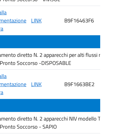
alla
mentazione
LINK
B9F16463F6
07/04/2026
ra
to diretto N. 2 apparecchi per alti flussi modello AIRVO3
el Pronto Soccorso -DISPOSABLE
alla
mentazione
LINK
B9F1663BE2
07/04/2026
ra
to diretto N. 2 apparecchi NIV modello Trilogy EVO, nell
l Pronto Soccorso - SAPIO