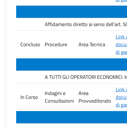
Affidamento diretto ai sensi dell’art. 
Link 
Concluso
Procedure
Area Tecnica
docu
di ga
A TUTTI GLI OPERATORI ECONOMICI. Indag
Link 
Indagini e
Area
In Corso
docu
Consultazioni
Provveditorato
di ga