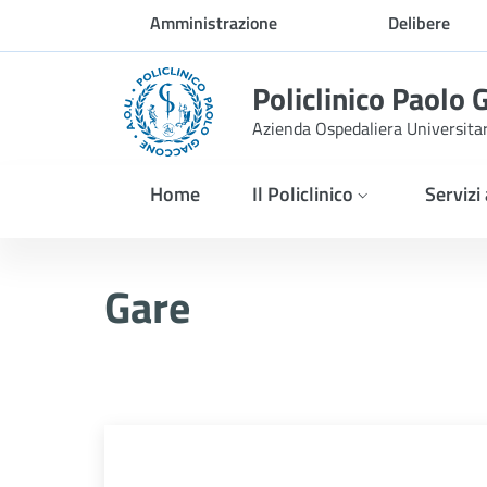
Skip to Main Content
Amministrazione
Delibere
trasparente
Policlinico Paolo 
Azienda Ospedaliera Universita
Home
Il Policlinico
Servizi
Gare
Gare