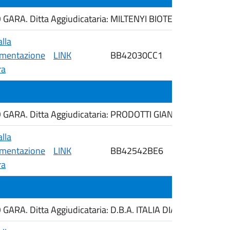
ARA. Ditta Aggiudicataria: MILTENYI BIOTEC SRL
alla
mentazione
LINK
BB42030CC1
14/05/2026
ra
ARA. Ditta Aggiudicataria: PRODOTTI GIANNI S.R.L.
alla
mentazione
LINK
BB42542BE6
14/05/2026
ra
ARA. Ditta Aggiudicataria: D.B.A. ITALIA DIAGNOSTIC BR