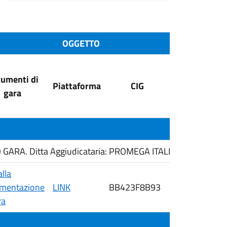
OGGETTO
umenti di
Data
Piattaforma
CIG
gara
pubblicazion
ARA. Ditta Aggiudicataria: PROMEGA ITALIA S.R.L.
alla
mentazione
LINK
BB423F8B93
14/05/2026
ra