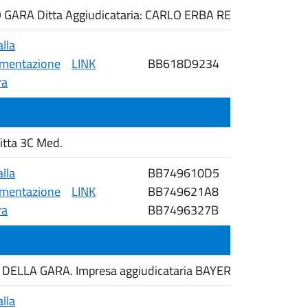
GARA Ditta Aggiudicataria: CARLO ERBA REAGENTS S.R.L.
alla
mentazione
LINK
BB618D9234
30/04/2026
ra
tta 3C Med.
alla
BB749610D5
mentazione
LINK
BB749621A8
30/04/2026
ra
BB7496327B
DELLA GARA. Impresa aggiudicataria BAYER SPA
alla