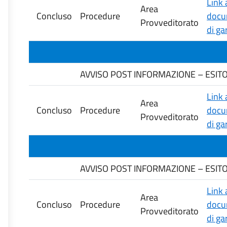
Link 
Area
Concluso
Procedure
docu
Provveditorato
di ga
AVVISO POST INFORMAZIONE – ESITO G
Link 
Area
Concluso
Procedure
docu
Provveditorato
di ga
AVVISO POST INFORMAZIONE – ESITO G
Link 
Area
Concluso
Procedure
docu
Provveditorato
di ga