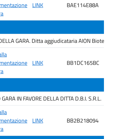
mentazione
LINK
BAE114E88A
30/04/2026
ra
A GARA. Ditta aggiudicataria AION Biotech S.r.l.
alla
mentazione
LINK
BB1DC165BC
27/04/2026
ra
ARA IN FAVORE DELLA DITTA D.B.I. S.R.L.
alla
mentazione
LINK
BB2B218094
24/04/2026
ra