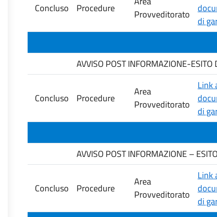
Area
Concluso
Procedure
docu
Provveditorato
di ga
AVVISO POST INFORMAZIONE-ESITO DELL
Link 
Area
Concluso
Procedure
docu
Provveditorato
di ga
AVVISO POST INFORMAZIONE – ESITO G
Link 
Area
Concluso
Procedure
docu
Provveditorato
di ga