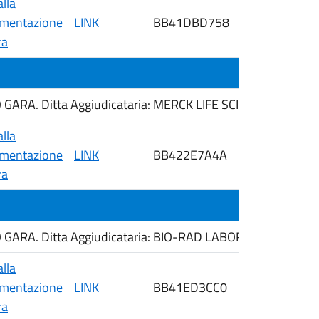
alla
mentazione
LINK
BB41DBD758
14/05/2026
ra
ARA. Ditta Aggiudicataria: MERCK LIFE SCIENCE S.R.L
alla
mentazione
LINK
BB422E7A4A
14/05/2026
ra
ARA. Ditta Aggiudicataria: BIO-RAD LABORATORIES S.R.L
alla
mentazione
LINK
BB41ED3CC0
14/05/2026
ra