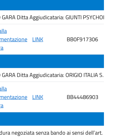
ARA Ditta Aggiudicataria: GIUNTI PSYCHOMETRICS ITALIA 
alla
mentazione
LINK
BB0F917306
24/04/2026
ra
RA Ditta Aggiudicataria: ORIGIO ITALIA S.R.L.
alla
mentazione
LINK
BB44486903
24/04/2026
ra
 negoziata senza bando ai sensi dell’art. 50 comma 1 Lett