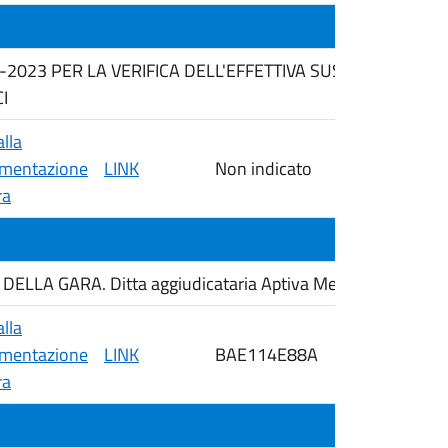
6-2023 PER LA VERIFICA DELL'EFFETTIVA SUSSISTENZA 
I
alla
mentazione
LINK
Non indicato
08/05/2026
ra
LLA GARA. Ditta aggiudicataria Aptiva Medical srl
alla
mentazione
LINK
BAE114E88A
04/05/2026
ra