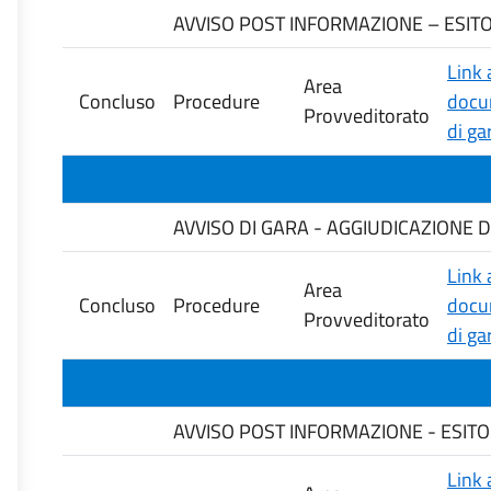
AVVISO POST INFORMAZIONE – ESITO 
Link 
Area
Concluso
Procedure
docu
Provveditorato
di ga
AVVISO DI GARA - AGGIUDICAZIONE Di
Link 
Area
Concluso
Procedure
docu
Provveditorato
di ga
AVVISO POST INFORMAZIONE - ESITO 
Link 