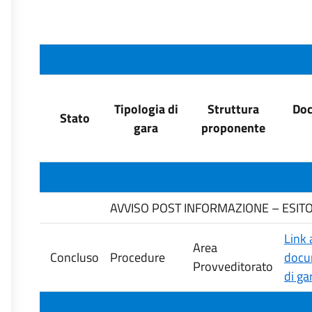
Tipologia di
Struttura
Doc
Stato
gara
proponente
AVVISO POST INFORMAZIONE – ESITO G
Link 
Area
Concluso
Procedure
docu
Provveditorato
di ga