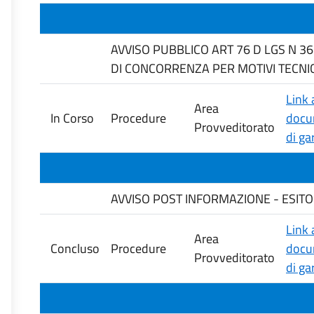
AVVISO PUBBLICO ART 76 D LGS N 3
DI CONCORRENZA PER MOTIVI TECNIC
Link 
Area
In Corso
Procedure
docu
Provveditorato
di ga
AVVISO POST INFORMAZIONE - ESITO DE
Link 
Area
Concluso
Procedure
docu
Provveditorato
di ga