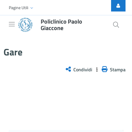
Skip to Main Content
Pagine Utili
Policlinico Paolo
Giaccone
Gare
Gare
Condividi
Stampa