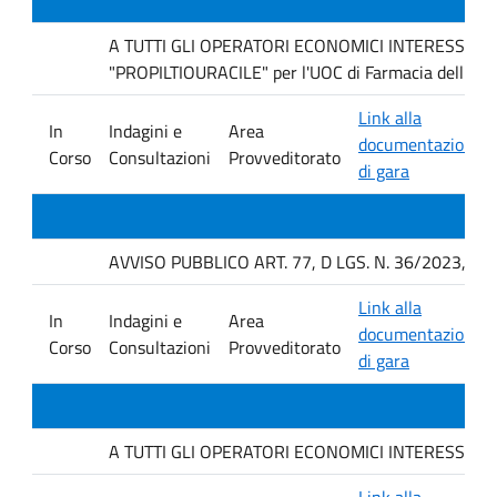
A TUTTI GLI OPERATORI ECONOMICI INTERESSATI Indag
"PROPILTIOURACILE" per l'UOC di Farmacia dell'AO
Link alla
In
Indagini e
Area
documentazione
Corso
Consultazioni
Provveditorato
di gara
AVVISO PUBBLICO ART. 77, D LGS. N. 36/2023, P
Link alla
In
Indagini e
Area
documentazione
Corso
Consultazioni
Provveditorato
di gara
A TUTTI GLI OPERATORI ECONOMICI INTERESSATI. avvis
Link alla