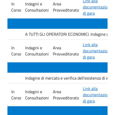
Link alla
In
Indagini e
Area
documentazione
Corso
Consultazioni
Provveditorato
di gara
A TUTTI GLI OPERATORI ECONOMICI. Indagine di mercat
Link alla
In
Indagini e
Area
documentazione
Corso
Consultazioni
Provveditorato
di gara
Indagine di mercato e verifica dell’esistenza di inter
Link alla
In
Indagini e
Area
documentazione
Corso
Consultazioni
Provveditorato
di gara