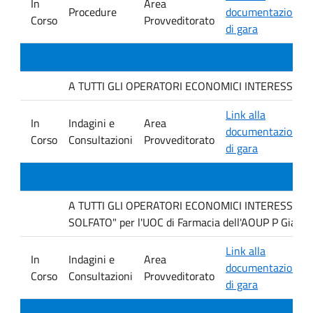
In
Area
Procedure
documentazione
Corso
Provveditorato
di gara
A TUTTI GLI OPERATORI ECONOMICI INTERESSATI : avvi
Link alla
In
Indagini e
Area
documentazione
Corso
Consultazioni
Provveditorato
di gara
A TUTTI GLI OPERATORI ECONOMICI INTERESSATI Ind
SOLFATO" per l'UOC di Farmacia dell'AOUP P Giacco
Link alla
In
Indagini e
Area
documentazione
Corso
Consultazioni
Provveditorato
di gara