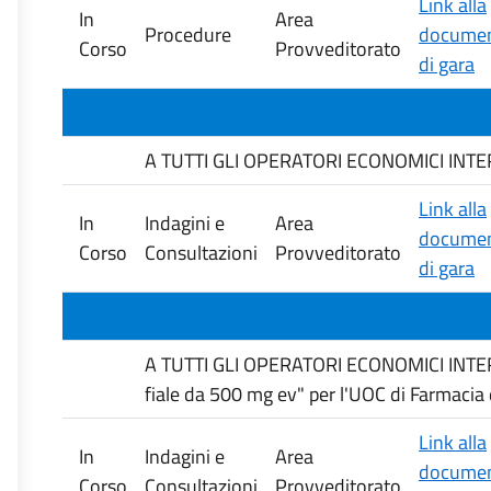
Link alla
In
Area
Procedure
documen
Corso
Provveditorato
di gara
A TUTTI GLI OPERATORI ECONOMICI INTERESS
Link alla
In
Indagini e
Area
documen
Corso
Consultazioni
Provveditorato
di gara
A TUTTI GLI OPERATORI ECONOMICI INTERES
fiale da 500 mg ev" per l'UOC di Farmacia
Link alla
In
Indagini e
Area
documen
Corso
Consultazioni
Provveditorato