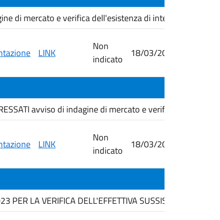
di mercato e verifica dell'esistenza di interesse transfron
Non
tazione
LINK
18/03/2026
26/03/
indicato
ATI avviso di indagine di mercato e verifica dell'esistenz
Non
tazione
LINK
18/03/2026
09/04/
indicato
23 PER LA VERIFICA DELL'EFFETTIVA SUSSISTENZA DEL P