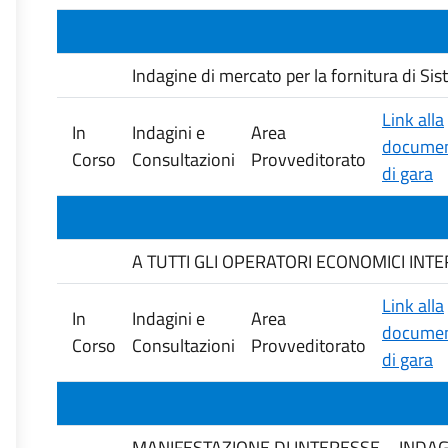
Indagine di mercato per la fornitura di Si
Link alla
In
Indagini e
Area
documen
Corso
Consultazioni
Provveditorato
di gara
A TUTTI GLI OPERATORI ECONOMICI INTERESS
Link alla
In
Indagini e
Area
documen
Corso
Consultazioni
Provveditorato
di gara
MANIFESTAZIONE DI INTERESSE – INDAG