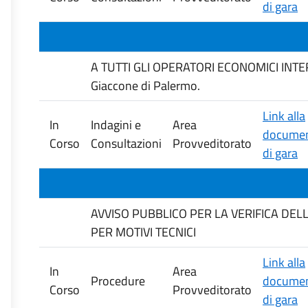
di gara
A TUTTI GLI OPERATORI ECONOMICI INTERES
Giaccone di Palermo.
Link alla
In
Indagini e
Area
documen
Corso
Consultazioni
Provveditorato
di gara
AVVISO PUBBLICO PER LA VERIFICA DE
PER MOTIVI TECNICI
Link alla
In
Area
Procedure
documen
Corso
Provveditorato
di gara