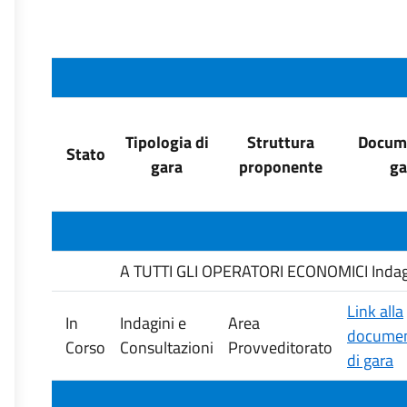
Tipologia di
Struttura
Docume
Stato
gara
proponente
ga
A TUTTI GLI OPERATORI ECONOMICI Indagine 
Link alla
In
Indagini e
Area
documen
Corso
Consultazioni
Provveditorato
di gara