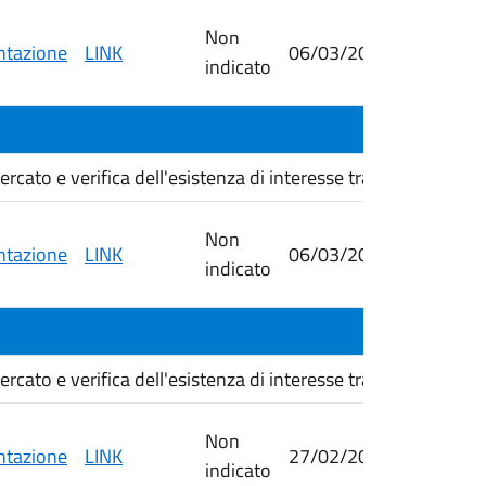
Non
tazione
LINK
06/03/2026
16/03/
indicato
cato e verifica dell'esistenza di interesse transfrontali...
Non
tazione
LINK
06/03/2026
23/03/
indicato
cato e verifica dell'esistenza di interesse transfrontali...
Non
tazione
LINK
27/02/2026
06/03/
indicato