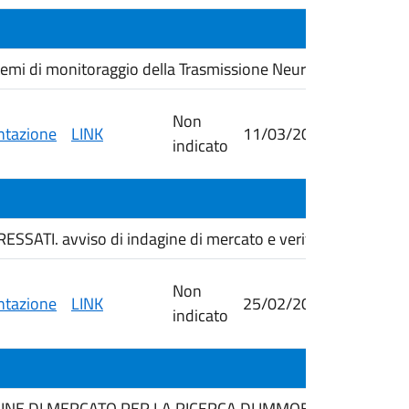
stemi di monitoraggio della Trasmissione Neuromuscolare co.
Non
tazione
LINK
11/03/2026
19/03/
indicato
ATI. avviso di indagine di mercato e verifica dell'esisten
Non
tazione
LINK
25/02/2026
09/03/
indicato
INE DI MERCATO PER LA RICERCA DI IMMOBILI IN LOCAZI