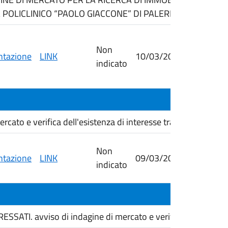
 POLICLINICO “PAOLO GIACCONE” DI PALERMO.
Non
tazione
LINK
10/03/2026
09/04/
indicato
cato e verifica dell'esistenza di interesse transfrontali...
Non
tazione
LINK
09/03/2026
26/03/
indicato
ATI. avviso di indagine di mercato e verifica dell'esisten