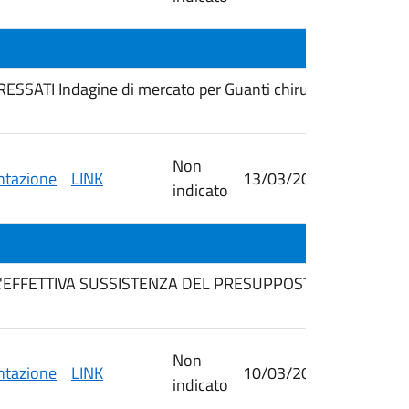
SATI Indagine di mercato per Guanti chirurgici e non per
Non
tazione
LINK
13/03/2026
23/03/
indicato
LL'EFFETTIVA SUSSISTENZA DEL PRESUPPOSTO DELL'ASS
Non
tazione
LINK
10/03/2026
23/03/
indicato