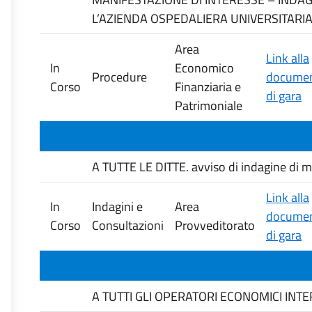
L’AZIENDA OSPEDALIERA UNIVERSITARIA
Area
Link alla
In
Economico
Procedure
documen
Corso
Finanziaria e
di gara
Patrimoniale
A TUTTE LE DITTE. avviso di indagine di mer
Link alla
In
Indagini e
Area
documen
Corso
Consultazioni
Provveditorato
di gara
A TUTTI GLI OPERATORI ECONOMICI INTERESS