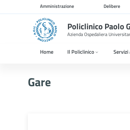
Skip to Main Content
Amministrazione
Delibere
trasparente
Policlinico Paolo 
Azienda Ospedaliera Universita
Home
Il Policlinico
Servizi
Gare
Gare