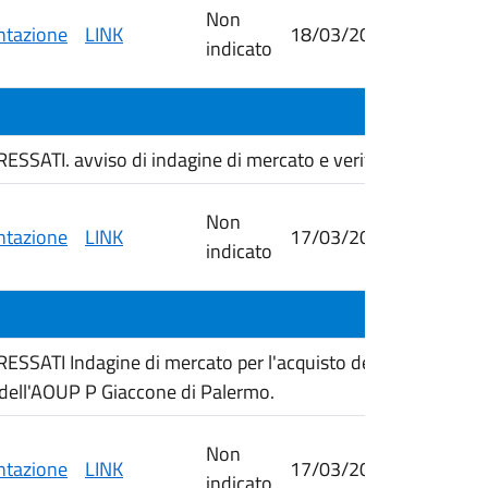
Non
tazione
LINK
18/03/2026
24/03/
indicato
ATI. avviso di indagine di mercato e verifica dell'esisten
Non
tazione
LINK
17/03/2026
07/04/
indicato
SATI Indagine di mercato per l'acquisto del principio at
 dell'AOUP P Giaccone di Palermo.
Non
tazione
LINK
17/03/2026
24/03/
indicato