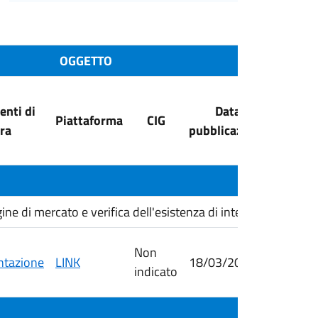
OGGETTO
nti di
Data
Dat
Piattaforma
CIG
ra
pubblicazione
scade
di mercato e verifica dell'esistenza di interesse transfron
Non
tazione
LINK
18/03/2026
26/03/
indicato