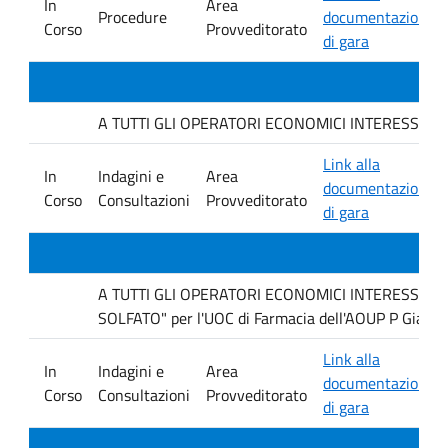
In
Area
Procedure
documentazione
Corso
Provveditorato
di gara
A TUTTI GLI OPERATORI ECONOMICI INTERESSATI : avvi
Link alla
In
Indagini e
Area
documentazione
Corso
Consultazioni
Provveditorato
di gara
A TUTTI GLI OPERATORI ECONOMICI INTERESSATI Ind
SOLFATO" per l'UOC di Farmacia dell'AOUP P Giacco
Link alla
In
Indagini e
Area
documentazione
Corso
Consultazioni
Provveditorato
di gara