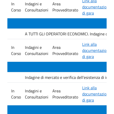
Link alla
In
Indagini e
Area
documentazione
Corso
Consultazioni
Provveditorato
di gara
A TUTTI GLI OPERATORI ECONOMICI. Indagine di mercat
Link alla
In
Indagini e
Area
documentazione
Corso
Consultazioni
Provveditorato
di gara
Indagine di mercato e verifica dell’esistenza di inter
Link alla
In
Indagini e
Area
documentazione
Corso
Consultazioni
Provveditorato
di gara