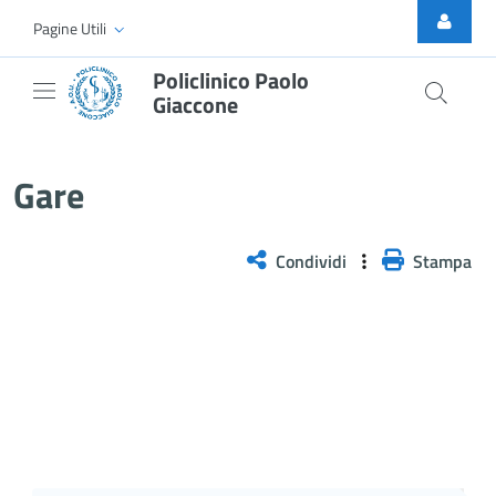
Skip to Main Content
Pagine Utili
Policlinico Paolo
Giaccone
Gare
Gare
Condividi
Stampa