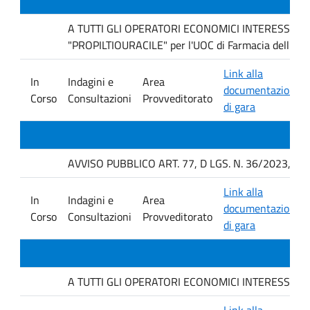
A TUTTI GLI OPERATORI ECONOMICI INTERESSATI Indag
"PROPILTIOURACILE" per l'UOC di Farmacia dell'AO
Link alla
In
Indagini e
Area
documentazione
Corso
Consultazioni
Provveditorato
di gara
AVVISO PUBBLICO ART. 77, D LGS. N. 36/2023, P
Link alla
In
Indagini e
Area
documentazione
Corso
Consultazioni
Provveditorato
di gara
A TUTTI GLI OPERATORI ECONOMICI INTERESSATI. avvis
Link alla