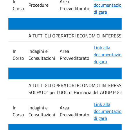
In
Area
Procedure
documentazione
Corso
Provveditorato
di gara
A TUTTI GLI OPERATORI ECONOMICI INTERESSATI : avvi
Link alla
In
Indagini e
Area
documentazione
Corso
Consultazioni
Provveditorato
di gara
A TUTTI GLI OPERATORI ECONOMICI INTERESSATI Ind
SOLFATO" per l'UOC di Farmacia dell'AOUP P Giacco
Link alla
In
Indagini e
Area
documentazione
Corso
Consultazioni
Provveditorato
di gara