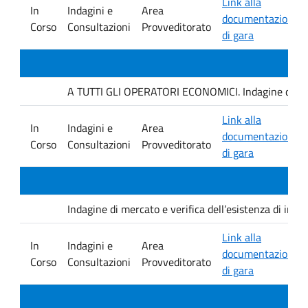
Link alla
In
Indagini e
Area
documentazione
Corso
Consultazioni
Provveditorato
di gara
A TUTTI GLI OPERATORI ECONOMICI. Indagine di mercat
Link alla
In
Indagini e
Area
documentazione
Corso
Consultazioni
Provveditorato
di gara
Indagine di mercato e verifica dell’esistenza di inter
Link alla
In
Indagini e
Area
documentazione
Corso
Consultazioni
Provveditorato
di gara