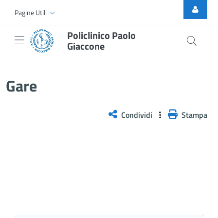
Skip to Main Content
Pagine Utili
Policlinico Paolo
Giaccone
Gare
Gare
Condividi
Stampa