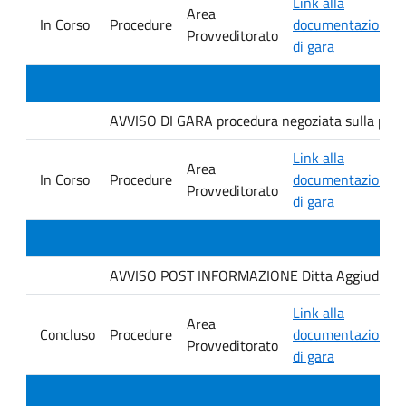
Link alla
Area
In Corso
Procedure
documentazione
Provveditorato
di gara
AVVISO DI GARA procedura negoziata sulla piatt
Link alla
Area
In Corso
Procedure
documentazione
Provveditorato
di gara
AVVISO POST INFORMAZIONE Ditta Aggiudicataria
Link alla
Area
Concluso
Procedure
documentazione
Provveditorato
di gara