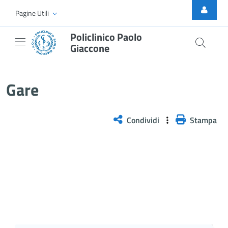
Skip to Main Content
Pagine Utili
Policlinico Paolo
Giaccone
Gare
Gare
Condividi
Stampa