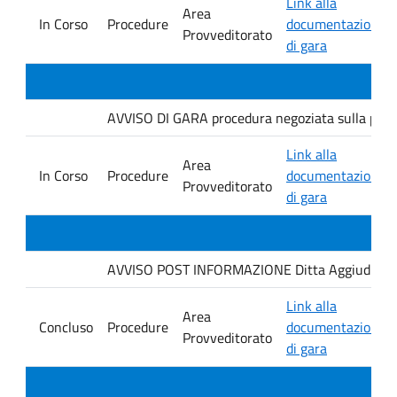
Link alla
Area
In Corso
Procedure
documentazione
Provveditorato
di gara
AVVISO DI GARA procedura negoziata sulla piatt
Link alla
Area
In Corso
Procedure
documentazione
Provveditorato
di gara
AVVISO POST INFORMAZIONE Ditta Aggiudicataria
Link alla
Area
Concluso
Procedure
documentazione
Provveditorato
di gara