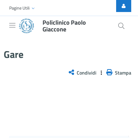
Skip to Main Content
Pagine Utili
Policlinico Paolo
Giaccone
Gare
Gare
Condividi
Stampa