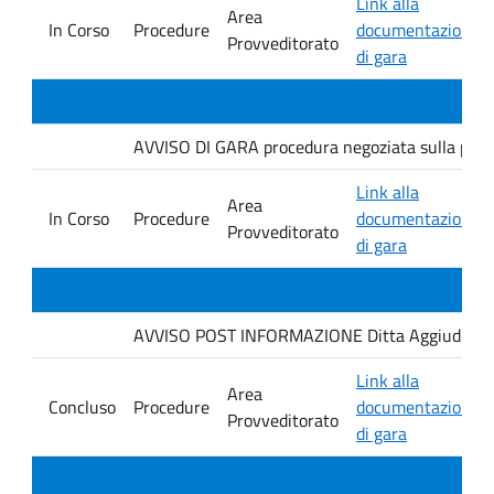
Link alla
Area
In Corso
Procedure
documentazione
Provveditorato
di gara
AVVISO DI GARA procedura negoziata sulla piatt
Link alla
Area
In Corso
Procedure
documentazione
Provveditorato
di gara
AVVISO POST INFORMAZIONE Ditta Aggiudicataria
Link alla
Area
Concluso
Procedure
documentazione
Provveditorato
di gara