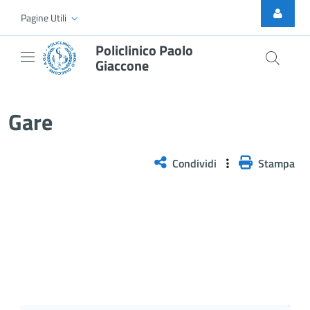
Skip to Main Content
Pagine Utili
Policlinico Paolo
Giaccone
Gare
Gare
Condividi
Stampa