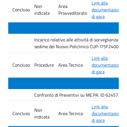
Link alla
Non
Area
Concluso
documentazione
indicata
Provveditorato
di gara
Incarico relativo alle attività di sorveglianza e 
sedime del Nuovo Policlinico CUP: I75F240005
Link alla
Concluso
Procedure
Area Tecnica
documentazione
di gara
Confronto di Preventivi su ME.PA. ID 6245735 per 
Link alla
Non
Concluso
Area Tecnica
documentazione
indicata
di gara