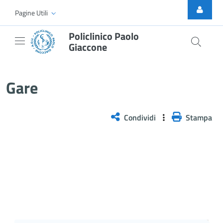
Skip to Main Content
Pagine Utili
Policlinico Paolo
Giaccone
Gare
Gare
Condividi
Stampa