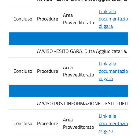
Link alla
Area
Concluso
Procedure
documentazione
Provveditorato
di gara
AVVISO -ESITO GARA. Ditta Aggiudicataria: C
Link alla
Area
Concluso
Procedure
documentazione
Provveditorato
di gara
AVVISO POST INFORMAZIONE - ESITO DELLA GARA
Link alla
Area
Concluso
Procedure
documentazione
Provveditorato
di gara