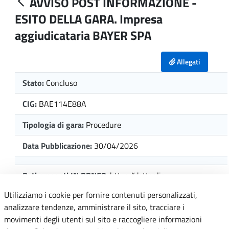
AVVISO POST INFORMAZIONE -
ESITO DELLA GARA. Impresa
aggiudicataria BAYER SPA
Allegati
Stato:
Concluso
CIG:
BAE114E88A
Tipologia di gara:
Procedure
Data Pubblicazione:
30/04/2026
Dati presenti IN BDNCP:
https://dettaglio-
cig.anticorruzione.it/cig/BAE114E88A
Utilizziamo i cookie per fornire contenuti personalizzati,
analizzare tendenze, amministrare il sito, tracciare i
Piattaforma:
ACQUISTINRETEPA
movimenti degli utenti sul sito e raccogliere informazioni