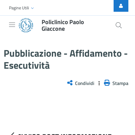
Skip to Main Content
Pagine Utili
Policlinico Paolo
Giaccone
AVVISO POST INFORMAZIONE - ES
Pubblicazione - Affidamento -
Esecutività
Condividi
Stampa