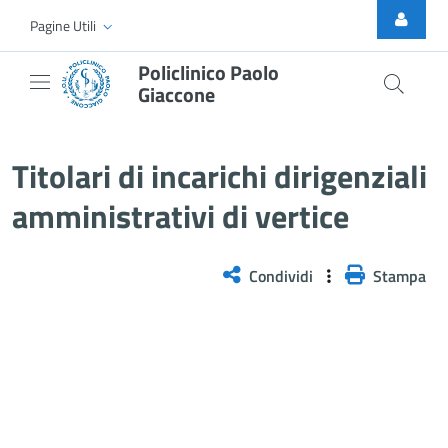
Skip to Main Content
Pagine Utili
Policlinico Paolo
Giaccone
Titolari di incarichi dirigenziali 
Titolari di incarichi dirigenziali
amministrativi di vertice
Condividi
Stampa