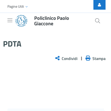
Skip to Main Content
Pagine Utili
Policlinico Paolo
Giaccone
PDTA
PDTA
Condividi
Stampa