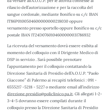
da versare all’A.O.U.P. per le attività connesse al
rilascio dell’autorizzazione e per la raccolta del
sangue cordonale, mediante Bonifico su c/c IBAN
IT86P0100504600000000218030 oppure
versamento presso sportello oppure Bonifico su c/c
postale IBAN IT24D0760104600000031786932
La ricevuta del versamento dovrà essere esibita al
momento del colloquio con il Dirigente Medico di
DSP in servizio . Sarà possibile prenotare
l’appuntamento per il colloquio contattando la
Direzione Sanitaria di Presidio dell’A.O.U.P. “Paolo
Giaccone” di Palermo ai recapiti telefonici : 091 -
6555217 -5218 - 5227 o mediante email all’indirizzo
direzione.presidio@policlinico.pa.it
. Gli allegati 1-2-
3-4-5 dovranno essere compilati durante il
colloquio presso la Direzione Sanitaria di Presidio