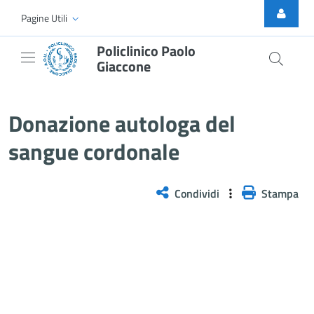
Skip to Main Content
Pagine Utili
Policlinico Paolo
Giaccone
Donazione autologa del sangue 
Donazione autologa del
sangue cordonale
Condividi
Stampa