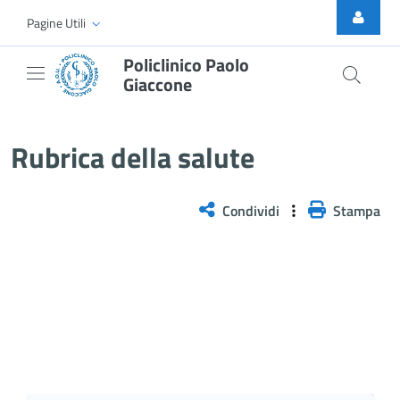
Skip to Main Content
Pagine Utili
Policlinico Paolo
Giaccone
Rubrica della salute
Rubrica della salute
Condividi
Stampa