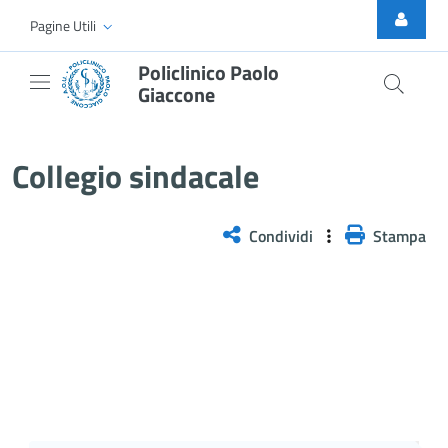
Skip to Main Content
Pagine Utili
Policlinico Paolo
Giaccone
Collegio sindacale
Collegio sindacale
Condividi
Stampa