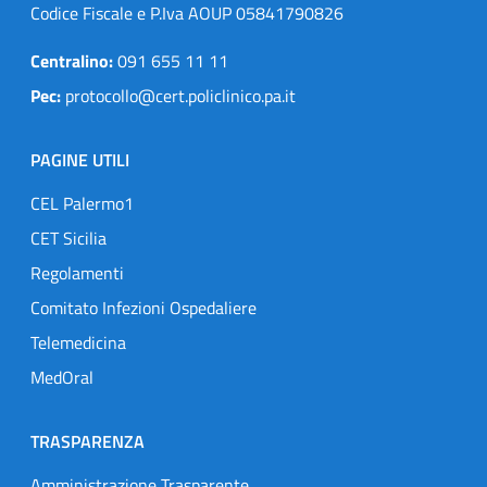
Codice Fiscale e P.Iva AOUP 05841790826
Centralino:
091 655 11 11
Pec:
protocollo@cert.policlinico.pa.it
PAGINE UTILI
CEL Palermo1
CET Sicilia
Regolamenti
Comitato Infezioni Ospedaliere
Telemedicina
MedOral
TRASPARENZA
Amministrazione Trasparente