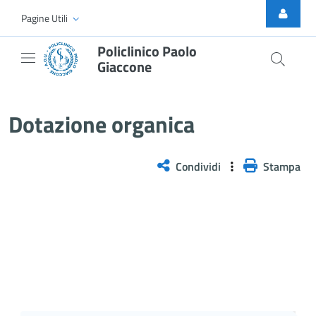
Skip to Main Content
Pagine Utili
Policlinico Paolo
Giaccone
Dotazione organica
Dotazione organica
Condividi
Stampa