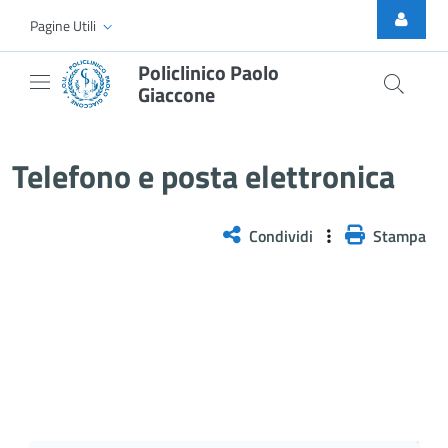
Skip to Main Content
Pagine Utili
Policlinico Paolo
Giaccone
Posta elettronica certificata
Telefono e posta elettronica
Condividi
Stampa