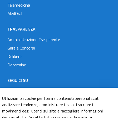
Telemedicina
MedOral
TRASPARENZA
Amministrazione Trasparente
Gare e Concorsi
Delibere
Determine
SEGUICI SU
Designers Italia
Twitter
Instagram
Youtube
Linkedin
Utilizziamo i cookie per fornire contenuti personalizzati,
analizzare tendenze, amministrare il sito, tracciare i
movimenti degli utenti sul sito e raccogliere informazioni
Dichiarazione di accessibilità
demografiche. Accetta tutti i cookie per la migliore