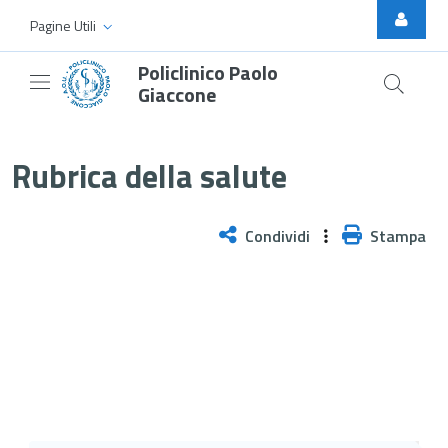
Skip to Main Content
Pagine Utili
Policlinico Paolo
Giaccone
Terapia del dolore, approccio per
Rubrica della salute
Condividi
Stampa