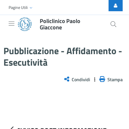
Skip to Main Content
Pagine Utili
Policlinico Paolo
Giaccone
AVVISO POST INFORMAZIONE - ES
Pubblicazione - Affidamento -
Esecutività
Condividi
Stampa