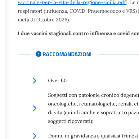
vaccinale-per-la-vita-della-regione-sicilia.pdf
). Le
respiratori (influenza, COVID, Pnuemococco e VRS) 
metà di Ottobre 2026).
I due vaccini stagionali contro influenza e covid s
RACCOMANDAZIONI
RACCOMANDAZIONI
Over 60
Soggetti con patologie cronico degener
oncologiche, reumatologiche, renali, etc.
di vita (quindi anche e soprattutto pazi
soggetti ricoverati);
Donne in gravidanza a qualsiasi trimest