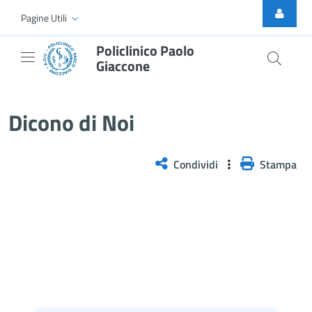
Skip to Main Content
Pagine Utili
Policlinico Paolo
Giaccone
Dicono di Noi
Dicono di Noi
Condividi
Stampa