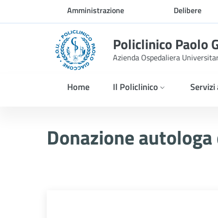
Skip to Main Content
Amministrazione
Delibere
trasparente
Policlinico Paolo 
Azienda Ospedaliera Universita
Home
Il Policlinico
Servizi
Donazione autologa del s
Donazione autologa 