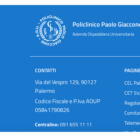
Policlinico Paolo Giaccon
Azienda Ospedaliera Universitaria
CONTATTI
PAGINE
Via del Vespro 129, 90127
CEL Pa
Palermo
CET Sic
Codice Fiscale e P.Iva AOUP
Regola
05841790826
Comitat
Teleme
Centralino:
091 655 11 11
MedOra
Pec:
protocollo@cert.policlinico.pa.it