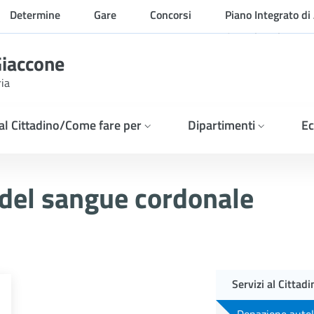
Determine
Gare
Concorsi
Piano Integrato di 
Organizzazione
Giaccone
ria
 al Cittadino/Come fare per
Dipartimenti
Ec
angue cordonale
del sangue cordonale
Servizi al Cittad