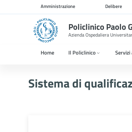
Skip to Main Content
Amministrazione
Delibere
trasparente
Policlinico Paolo 
Azienda Ospedaliera Universita
Home
Il Policlinico
Servizi
Delibere e determine P.N.
Sistema di qualifica