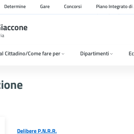
Determine
Gare
Concorsi
Piano Integrato di 
Organizzazione
Giaccone
ria
 al Cittadino/Come fare per
Dipartimenti
Ec
R.R.
zione
Delibere P.N.R.R.