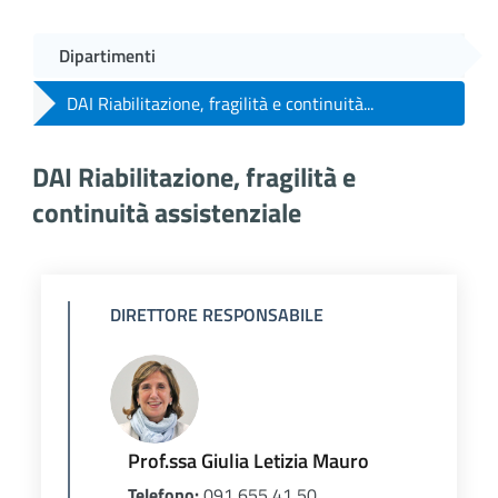
Dipartimenti
DAI Riabilitazione, fragilità e continuità...
DAI Riabilitazione, fragilità e
continuità assistenziale
DIRETTORE RESPONSABILE
DIRETTORE RESPONSABILE
Prof.ssa Giulia Letizia Mauro
Telefono:
091 655 41 50