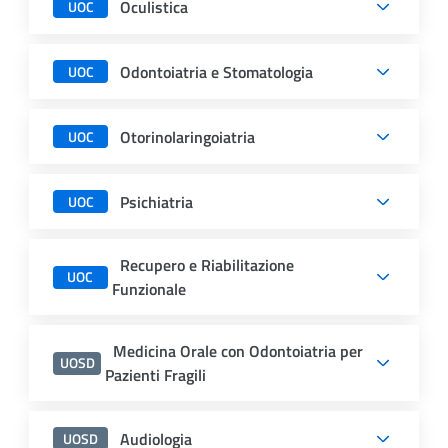
Oculistica
UOC
Odontoiatria e Stomatologia
UOC
Otorinolaringoiatria
UOC
Psichiatria
UOC
Recupero e Riabilitazione
UOC
Funzionale
Medicina Orale con Odontoiatria per
UOSD
Pazienti Fragili
Audiologia
UOSD