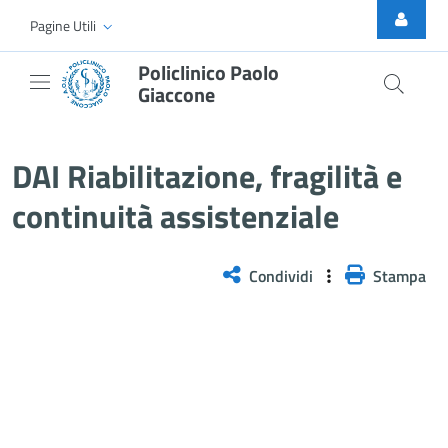
Skip to Main Content
Pagine Utili
Policlinico Paolo
Giaccone
DAI Riabilitazione, fragilità e co
DAI Riabilitazione, fragilità e
continuità assistenziale
Condividi
Stampa