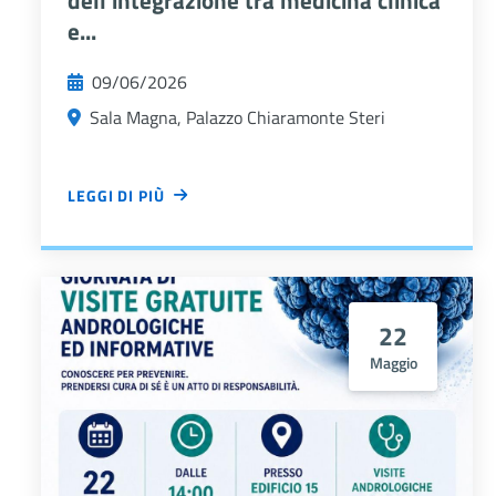
e...
09/06/2026
Sala Magna, Palazzo Chiaramonte Steri
3
LEGGI DI PIÙ
Allegato
IL REFERTO IN NEUROLOGIA: L'IMPORTANZA DELL'INTE
22
Maggio