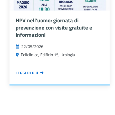
HPV nell'uomo: giornata di
prevenzione con visite gratuite e
informazioni
22/05/2026
Policlinico, Edificio 15, Urologia
LEGGI DI PIÙ
Allegato
HPV NELL'UOMO: GIORNATA DI PREVENZIONE CON VISIT