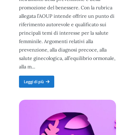
promozione del benessere. Con la rubrica
allegata l’AOUP intende offrire un punto di
riferimento autorevole e qualificato sui
principali temi di interesse per la salute
femminile. Argomenti relativi alla
prevenzione, alla diagnosi precoce, alla
salute ginecologica, all’equilibrio ormonale,
alla m...
Dalla prevenzione al benessere psicofisico della donna. I consig
Leggi di più