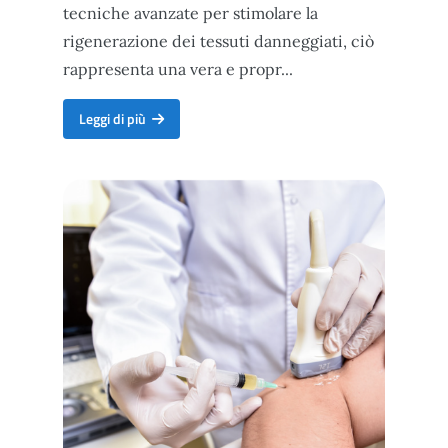
tecniche avanzate per stimolare la
rigenerazione dei tessuti danneggiati, ciò
rappresenta una vera e propr...
Medicina rigenerativa, i nuovi orizzonti terapeutici per le pato
Leggi di più