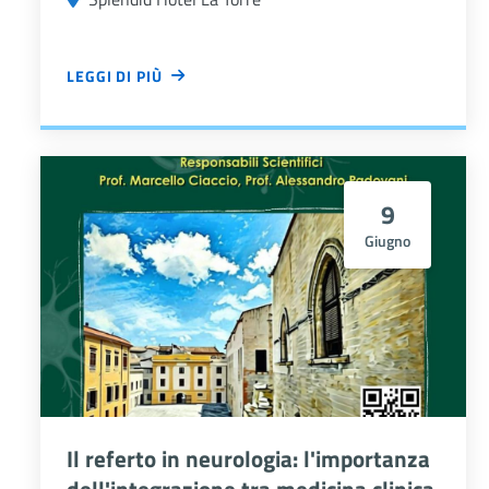
10
LEGGI DI PIÙ
Allegato
CHIRURGIA, CONGRESSO "SICOB ON FIRE"
9
Giugno
Il referto in neurologia: l'importanza
dell'integrazione tra medicina clinica