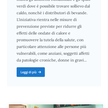
verdi dove è possibile trovare sollievo dal
caldo, nonché i distributori di bevande.
L'iniziativa rientra nelle misure di
prevenzione previste per ridurre gli
effetti delle ondate di calore e
promuovere la tutela della salute, con
particolare attenzione alle persone più
vulnerabili, come anziani, soggetti affetti
da patologie croniche, donne in gravi...
Ondate di calore: gli ambienti climatizzati e gli spazi verdi do
Leggi di più