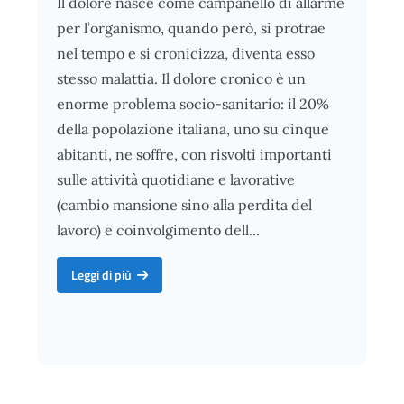
Il dolore nasce come campanello di allarme
per l’organismo, quando però, si protrae
nel tempo e si cronicizza, diventa esso
stesso malattia. Il dolore cronico è un
enorme problema socio-sanitario: il 20%
della popolazione italiana, uno su cinque
abitanti, ne soffre, con risvolti importanti
sulle attività quotidiane e lavorative
(cambio mansione sino alla perdita del
lavoro) e coinvolgimento dell...
Terapia del dolore, approccio personalizzato per migliorare la qu
Leggi di più