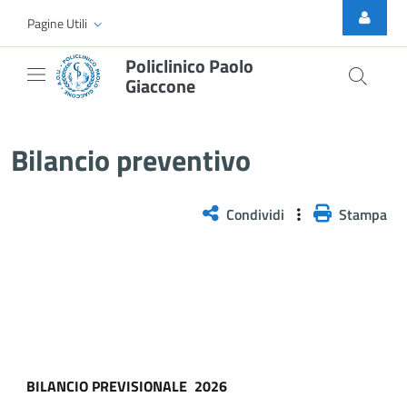
Skip to Main Content
Pagine Utili
Policlinico Paolo
Giaccone
Bilancio preventivo
Bilancio preventivo
Condividi
Stampa
BILANCIO
PREVISIONALE
2026