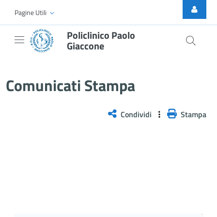
Skip to Main Content
Pagine Utili
Policlinico Paolo
Giaccone
Comunicati stampa
Comunicati Stampa
Condividi
Stampa