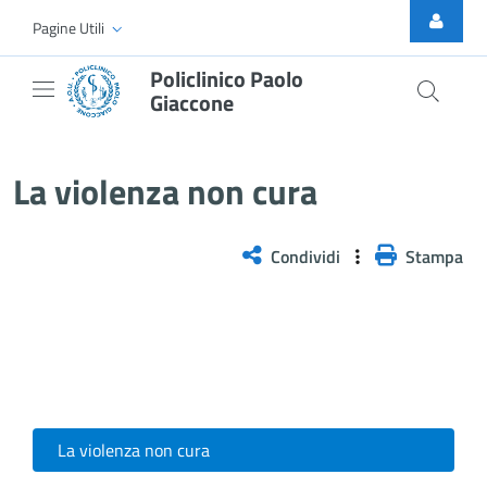
Skip to Main Content
Pagine Utili
Policlinico Paolo
Giaccone
La violenza non cura
La violenza non cura
Condividi
Stampa
La violenza non cura