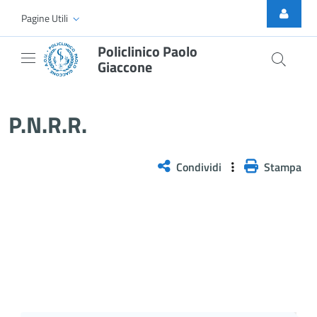
Skip to Main Content
Pagine Utili
Policlinico Paolo
Giaccone
P.N.R.R.
P.N.R.R.
Condividi
Stampa