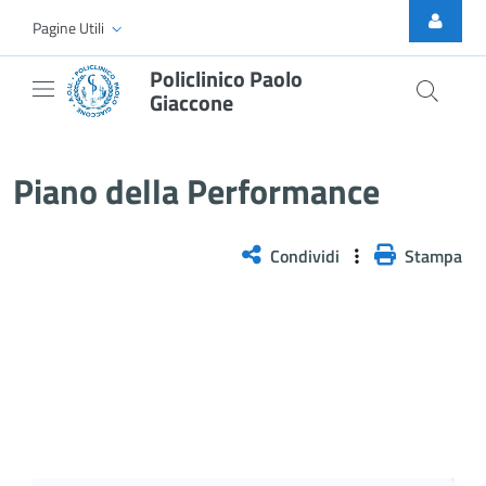
Skip to Main Content
Pagine Utili
Policlinico Paolo
Giaccone
Piano della Performance
Piano della Performance
Condividi
Stampa