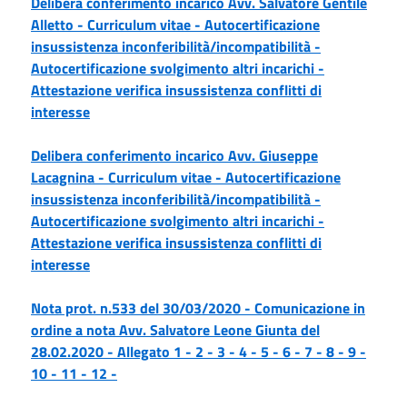
Delibera conferimento incarico Avv. Salvatore Gentile
Alletto -
Curriculum vitae -
Autocertificazione
insussistenza inconferibilità/incompatibilità -
Autocertificazione svolgimento altri incarichi -
Attestazione verifica insussistenza conflitti di
interesse
Delibera conferimento incarico Avv. Giuseppe
Lacagnina -
Curriculum vitae -
Autocertificazione
insussistenza inconferibilità/incompatibilità -
Autocertificazione svolgimento altri incarichi -
Attestazione verifica insussistenza conflitti di
interesse
Nota prot. n.533 del 30/03/2020 - Comunicazione in
ordine a nota Avv. Salvatore Leone Giunta del
28.02.2020 -
Allegato 1 -
2 -
3 -
4 -
5 -
6 -
7 -
8 -
9 -
10 -
11 -
12 -