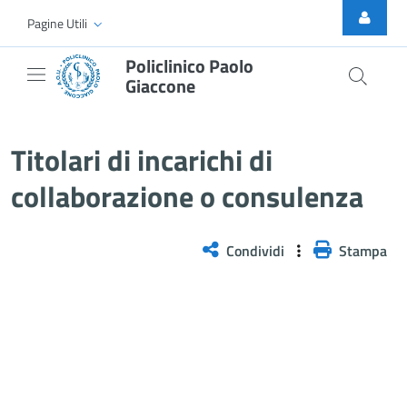
Skip to Main Content
Pagine Utili
Policlinico Paolo
Giaccone
Titolari di incarichi di collabora
Titolari di incarichi di
collaborazione o consulenza
Condividi
Stampa