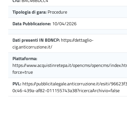
CIG:
BAC46BDCC4
Tipologia di gara:
Procedure
Data Pubblicazione:
10/04/2026
Dati presenti IN BDNCP:
https://dettaglio-
cig.anticorruzione.it/
Piattaforma:
https://www.acquistinretepa.it/opencms/opencms/index.ht
force=true
PVL:
https://pubblicitalegale.anticorruzione.it/esiti/96623f
0c46-439a-af82-011155743a38?ricercaArchivio=false