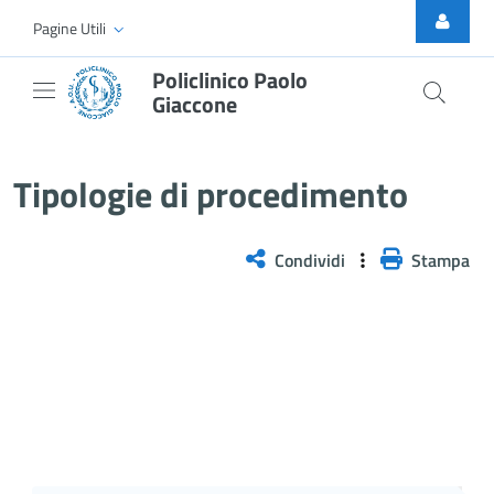
Skip to Main Content
Pagine Utili
Policlinico Paolo
Giaccone
Tipologie di procedimento
Tipologie di procedimento
Condividi
Stampa