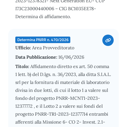
2023-12378321- Next Generation EU- CUP
I73C23000440006 – CIG BC1035EE78-
Determina di affidamento.
Determina PNRR n. 470/2026
Ufficio:
Area Provveditorato
Data Pubblicazione:
16/06/2026
Titolo:
Affidamento diretto ex art. 50 comma
1 lett. b) del D.lgs. n. 36/2023, alla ditta S.I.A.L.
srl per la fornitura di materiale di laboratorio
divisa in due lotti, di cui il lotto 1 a valere sul
fondo del progetto PNRR-MCNT1-2023-
12377772 , e il Lotto 2 a valere sui fondi del
progetto PNRR-TR1-2023-12377714 entrambi
afferenti alla Missione 6- CO 2- Invest. 2.1-