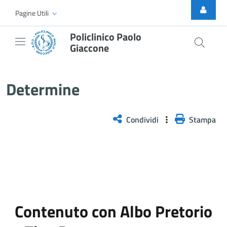
Skip to Main Content
Pagine Utili
Policlinico Paolo
Giaccone
Albo Determine
Determine
Condividi
Stampa
Contenuto con Albo Pretorio